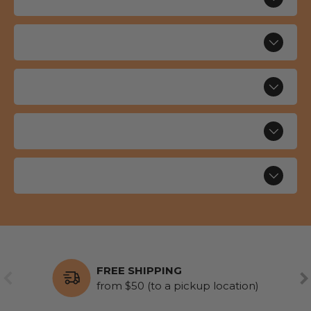
FREE SHIPPING
PREVIOUS
NE
from $50 (to a pickup location)