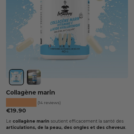
Load image 1 into the gallery view
Load image 2 into the gallery view
Collagène marin
★★★★★
(14 reviews)
Regular price
€19.90
Le
collagène marin
soutient efficacement la santé des
articulations, de la peau, des ongles et des cheveux
.