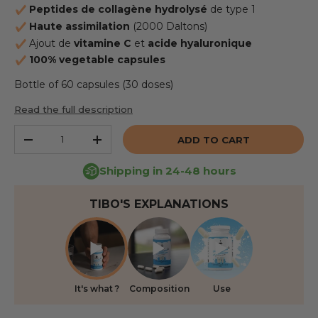
Peptides de collagène hydrolysé
de type 1
Haute assimilation
(2000 Daltons)
Ajout de
vitamine C
et
acide hyaluronique
100% vegetable capsules
Bottle of 60 capsules (30 doses)
Read the full description
Qty
ADD TO CART
REDUCE THE QUANTITY
INCREASE THE QUANTITY
Shipping in 24-48 hours
TIBO'S EXPLANATIONS
It's what ?
Composition
Use